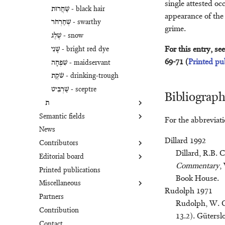
single attested oc
שַׁחֲרוּת - black hair
מַקֵּל - branch, staff
פֶּרֶק - plunder
appearance of the 
שְׁחַרְחֹר - swarthy
פִּשְׁתָּה - wick
מַרְאָה - vision, mirror
grime.
מָשִׁיחַ - anointed one
שֶׁלֶג - snow
For this entry, se
מֶשֶׁךְ - bag
שָׁנִי - bright red dye
69-71 (
Printed pu
מִשְׁפְּתַיִם/שְׁפַתַּיִם - sack
שִׁפְחָה - maidservant
שֹׁ֫קֶת - drinking-trough
שַׁרְבִיט - sceptre
Bibliograp
ת
Semantic fields
תְּבוּנָה - understanding
For the abbreviat
News
Agriculture
תּוֹעֵבָה - abomination
Dillard 1992
Contributors
Benevolence
תְּכֵלֶת - bluish purple
Dillard, R.B.
Editorial board
Birds
James K. Aitken
תִּפְלָה - senselessness
Commentary
,
Printed publications
Blessing
Bob Becking
Marilyn Burton
תְּשׁוּעָה - deliverance, state of
Book House.
Miscellaneous
Cloth
Panc C. Beentjes
Raymond de Hoop
Rudolph 1971
Partners
Colours
W.A.M. Beuken
Marjo Korpel
Overview Deliverance
Rudolph, W. 
Contribution
Commitment
Benjamin M. Bogerd
Alessandra Pecchioli
Kly Project
13.2). Gütersl
Contact
Containers
Graham I. Davies
Kurtis Peters