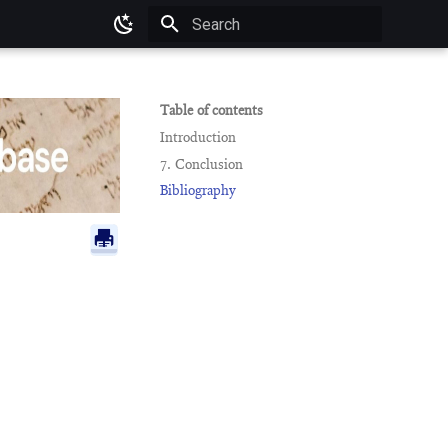
Type to start searching
Table of contents
Introduction
7. Conclusion
Bibliography