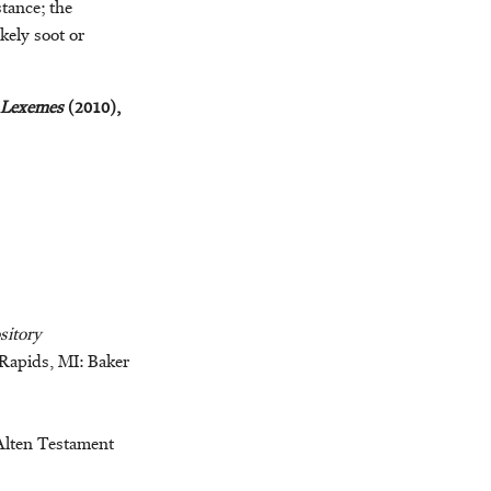
stance; the
kely soot or
 Lexemes
(2010),
sitory
Rapids, MI: Baker
lten Testament