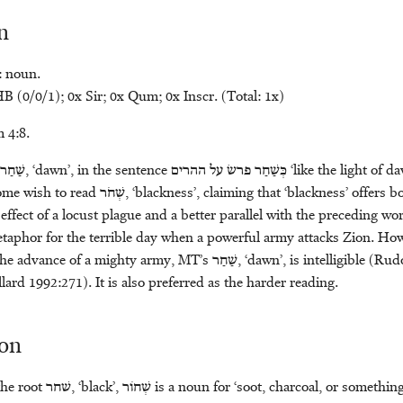
n
: noun.
B (0/0/1); 0x Sir; 0x Qum; 0x Inscr. (Total: 1x)
 4:8.
שַׁחַר
, ‘dawn’, in the sentence
כְּשַׁחַר פרשׂ על ההרים
‘like the light of 
ome wish to read
שְׁחֹר
, ‘blackness’, claiming that ‘blackness’ offers b
 effect of a locust plague and a better parallel with the preceding w
taphor for the terrible day when a powerful army attacks Zion. Howe
the advance of a mighty army, MT’s
שַׁחַר
, ‘dawn’, is intelligible (Ru
lard 1992:271). It is also preferred as the harder reading.
ion
the root
שׁחר
, ‘black’,
שְׁחוֹר
is a noun for ‘soot, charcoal, or something 