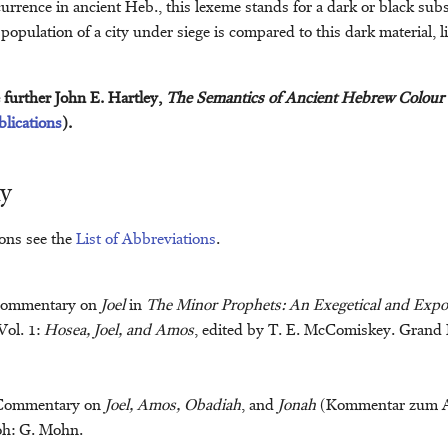
currence in ancient Heb., this lexeme stands for a dark or black sub
population of a city under siege is compared to this dark material, li
e further John E. Hartley,
The Semantics of Ancient Hebrew Colour
blications
).
hy
ions see the
List of Abbreviations
.
 Commentary on
Joel
in
The Minor Prophets: An Exegetical and Expo
 Vol. 1:
Hosea, Joel, and Amos
, edited by T. E. McComiskey. Grand 
Commentary on
Joel, Amos, Obadiah
, and
Jonah
(Kommentar zum A
oh: G. Mohn.