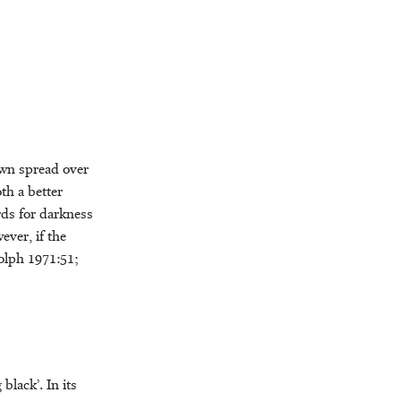
dawn spread over
oth a better
ords for darkness
ver, if the
dolph 1971:51;
black’. In its