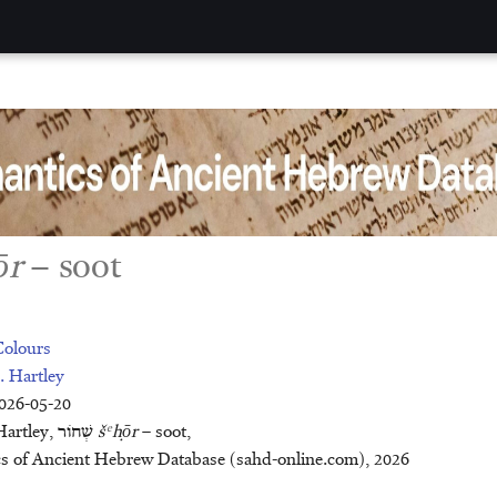
ōr
– soot
Colours
. Hartley
2026-05-20
e
Citation: John E. Hartley, שְׁחוֹר
š
ḥōr
– soot,
ncient Hebrew Database (sahd-online.com), 2026