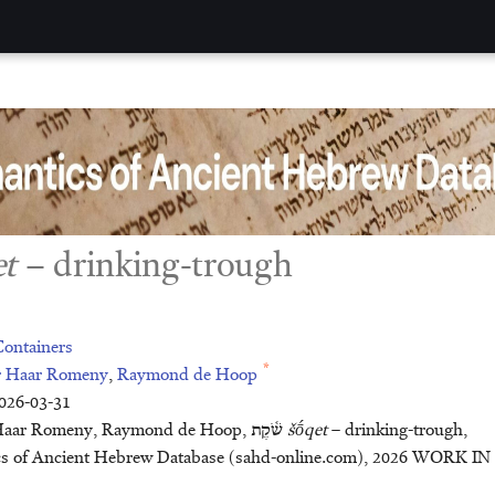
et
– drinking-trough
Containers
*
er Haar Romeny
,
Raymond de Hoop
2026-03-31
Citation: Bas ter Haar Romeny, Raymond de Hoop, שֹׁ֫קֶת
šṓqet
– drinking-trough,
ncient Hebrew Database (sahd-online.com), 2026 WORK I