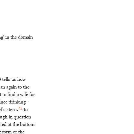
ng’ in the domain
 tells us how
ran again to the
to find a wife for
Since drinking-
25
f cistern.
In
ough in question
ated at the bottom
t form or the