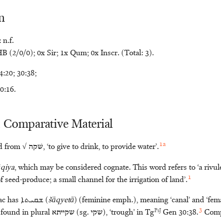
n
 n.f.
 (2/0/0); 0x Sir; 1x Qum; 0x Inscr. (Total: 3).
:20; 30:38;
0:16.
 Comparative Material
1a
ed from √
שׁקה
, ‘to give to drink, to provide water’.
āqiya
, which may be considered cognate. This word refers to ‘a rivule
1
of seed-produce; a small channel for the irrigation of land’.
: Syriac has ܫܩܝܬܐ (
šāqyetā
) (feminine emph.), meaning ‘canal’ and ‘fem
3
PsJ
found in plural
שקייתא
(sg.
שקי
), ‘trough’ in Tg
Gen 30:38.
Comp