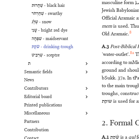
שַׁחֲרוּת - black hair
מַקֵּל - branch, staff
פֶּרֶק - plunder
Jewish Babylonia
שְׁחַרְחֹר - swarthy
פִּשְׁתָּה - wick
מַרְאָה - vision, mirror
Official Aramaic 
מָשִׁיחַ - anointed one
שֶׁלֶג - snow
mem
is used. Thu
מֶשֶׁךְ - bag
שָׁנִי - bright red dye
8
Old Aramaic.
מִשְׁפְּתַיִם/שְׁפַתַּיִם - sack
שִׁפְחָה - maidservant
A.3
Post-Biblical
שֹׁ֫קֶת - drinking-trough
8a
`water-outlet’.
Th
שַׁרְבִיט - sceptre
according to mMiq.
ת
ground and should
Semantic fields
תְּבוּנָה - understanding
bSukk. 37a. In tPa
News
Agriculture
תּוֹעֵבָה - abomination
to the main trough
Contributors
Benevolence
תְּכֵלֶת - bluish purple
troughs, construct
Editorial board
Birds
James K. Aitken
תִּפְלָה - senselessness
שוקת
is used for a
Printed publications
Blessing
Bob Becking
Marilyn Burton
תְּשׁוּעָה - deliverance, state of
Miscellaneous
Cloth
Panc C. Beentjes
Raymond de Hoop
2. Formal C
Partners
Colours
W.A.M. Beuken
Marjo Korpel
Overview Deliverance
Contribution
Commitment
Benjamin M. Bogerd
Alessandra Pecchioli
Kly Project
A.1
שֹׁ֫קֶת
is a
qul
f
Contact
Containers
Graham I. Davies
Kurtis Peters