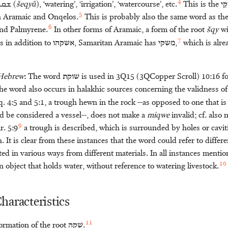
4
masculine form ܫܩܝܐ (
šeqyā
), ‘watering’, ‘irrigation’, ‘watercourse’, etc.
This is the
ֵי
5
n Aramaic and Onqelos.
This is probably also the same word as th
6
and Palmyrene.
In other forms of Aramaic, a form of the root
šqy
wi
7
s in addition to
אשקהו
, Samaritan Aramaic has
משקי
,
which is alre
 Hebrew
: The word
שוקת
is used in 3Q15 (3QCopper Scroll) 10:16 fo
e word also occurs in halakhic sources concerning the validness o
 4:5 and 5:1, a trough hewn in the rock --as opposed to one that is 
 be considered a vessel--, does not make a
miqwe
invalid; cf. also 
9
r. 5:9
a trough is described, which is surrounded by holes or caviti
. It is clear from these instances that the word could refer to differ
ed in various ways from different materials. In all instances menti
10
n object that holds water, without reference to watering livestock.
haracteristics
11
ormation of the root
שׁקה
.