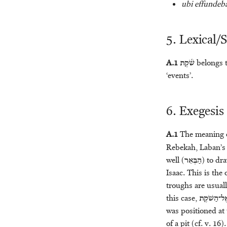
ubi effundeb
5. Lexical/
A.1
שֹׁ֫קֶת
belongs t
‘events’.
6. Exegesis
A.1
The meaning 
Rebekah, Laban’s s
well (
הַבְּאֵר
) to dr
Isaac. This is the
troughs are usuall
this case,
ֶל־הַשֹׁקֶת
was positioned at 
of a pit (cf. v. 16