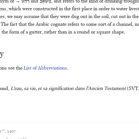
onym of →
רַהַט
and
מַשְׁאָב
, and refers to the kind of drinking-troug
erns, which were constructed in the first place in order to water live
s, we may assume that they were dug out in the soil, cut out in the
 The fact that the Arabic cognate refers to some sort of a channel, m
 the form of a gutter, rather than in a round or square shape.
hy
ions see the
List of Abbreviations
.
mond,
L’eau, sa vie, et sa signification dans l’Ancien Testament
(SVT, 
18
s
, 1407.