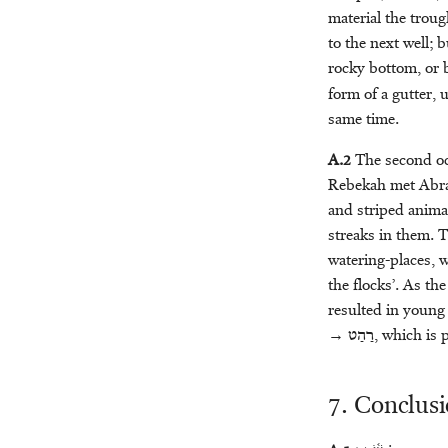
material the trou
to the next well; 
rocky bottom, or b
form of a gutter, 
same time.
A.2
The second oc
Rebekah met Abrah
and striped animal
streaks in them. T
watering-places, w
the flocks’. As th
resulted in young
→
רַהַט
, which is
7. Conclus