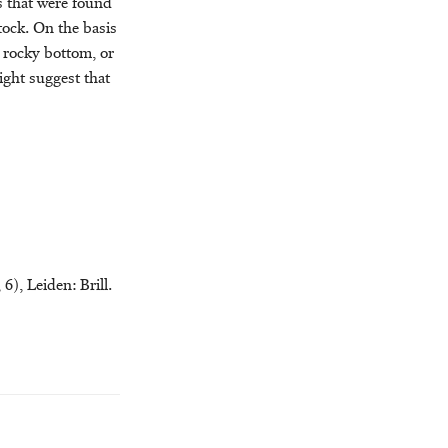
hs that were found
stock. On the basis
 rocky bottom, or
ight suggest that
6), Leiden: Brill.