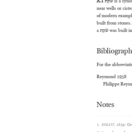
A.1
שֹׁ֫קֶת
is a syn
near wells or cist
of modern example
built from stones.
a
שֹׁ֫קֶת
was built in
Bibliograp
For the abbreviat
Reymond 1958
Philippe Rey
Notes
HALOT
, 1639; Ge