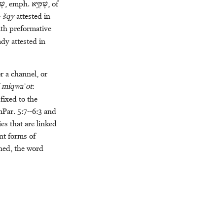
שָׁק
, emph.
שָׁקְיָא
, of
e
šqy
attested in
th preformative
ady attested in
r a channel, or
f
miqwaʾot
:
fixed to the
mPar. 5:7--6:3 and
es that are linked
ent forms of
oned, the word