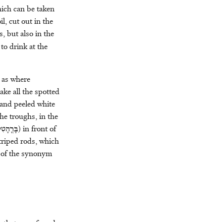
ich can be taken
l, cut out in the
 but also in the
to drink at the
e as where
ke all the spotted
 and peeled white
the troughs, in the
בָּרֳהָטִ
) in front of
striped rods, which
n of the synonym