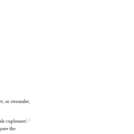
t, or streamlet,
2
ale cupbearer’.
are the