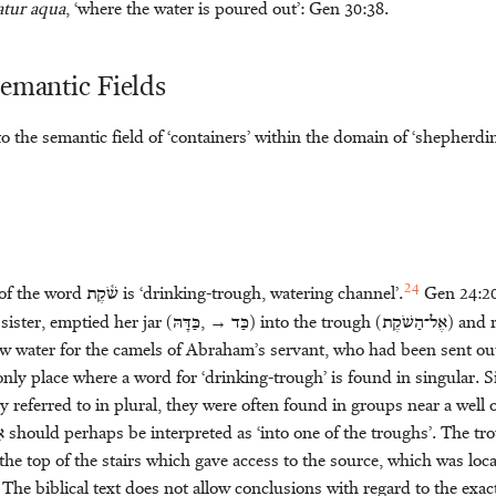
atur aqua
, ‘where the water is poured out’: Gen 30:38.
Semantic Fields
o the semantic field of ‘containers’ within the domain of ‘shepherdi
24
of the word
שֹׁ֫קֶת
is ‘drinking-trough, watering channel’.
Gen 24:20
ister, emptied her jar (
כַּדָּהּ
, →
כַּד
) into the trough (
אֶל־הַשֹׁקֶת
) and 
aw water for the camels of Abraham’s servant, who had been sent out 
 only place where a word for ‘drinking-trough’ is found in singular. 
y referred to in plural, they were often found in groups near a well o
א
should perhaps be interpreted as ‘into one of the troughs’. The tr
the top of the stairs which gave access to the source, which was loc
). The biblical text does not allow conclusions with regard to the exac