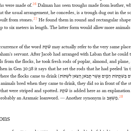
26
ghs were made of.
Dalman has seen troughs made from leather, wh
but the usual arrangement, he concedes, is a trough dug out in the soi
27
uilt from stones.
He found them in round and rectangular shapes,
up to six meters in length. The latter form would allow more animals 
currence of the word
שֹׁ֫קֶת
may actually refer to the very same plac
am’s servant. After Jacob had arranged with Laban that he could ta
s from the flocks, he took fresh rods of poplar, almond, and plane,
hen in Gen 30:38 it says that he set the rods that he had peeled ‘in 
here the flocks came to drink (
ים בְּשִׁקֲתוֹת הַמָּיִם אֲשֶׁר תָּבֹאןָ הַצֹּאן לִשְׁתּוֹת
e animals bred when they came to drink, they did so in front of the 
 that were striped and spotted.
שֹׁ֫קֶת
is added here as an explanatio
28
 probably an Aramaic loanword. --- Another synonym is
מַשְׁאָב
.
ions