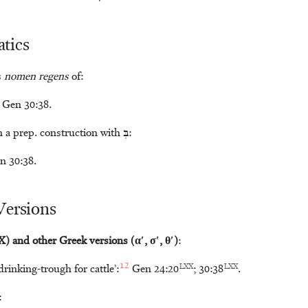
tics
s
nomen regens
of:
in Gen 30:38.
n a prep. construction with
בְּ
:
n 30:38.
Versions
) and other Greek versions (αʹ, σʹ, θʹ)
:
12
LXX
LXX
‘drinking-trough for cattle’:
Gen 24:20
; 30:38
.
: