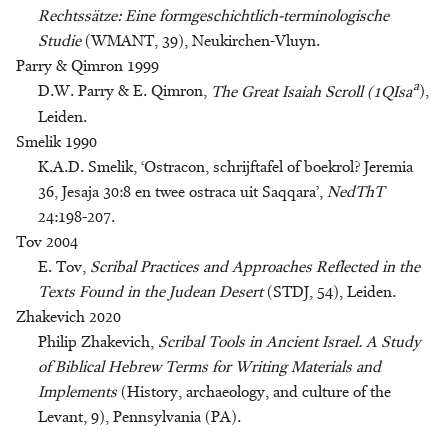
Rechtssätze: Eine formgeschichtlich-terminologische
Studie
(WMANT, 39), Neukirchen-Vluyn.
Parry & Qimron 1999
a
D.W. Parry & E. Qimron,
The Great Isaiah Scroll (1QIsa
),
Leiden.
Smelik 1990
K.A.D. Smelik, ‘Ostracon, schrijftafel of boekrol? Jeremia
36, Jesaja 30:8 en twee ostraca uit Saqqara’,
NedThT
24:198-207.
Tov 2004
E. Tov,
Scribal Practices and Approaches Reflected in the
Texts Found in the Judean Desert
(STDJ, 54), Leiden.
Zhakevich 2020
Philip Zhakevich,
Scribal Tools in Ancient Israel. A Study
of Biblical Hebrew Terms for Writing Materials and
Implements
(History, archaeology, and culture of the
Levant, 9), Pennsylvania (PA).