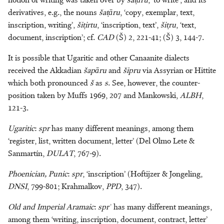
notion of writing was taken over by
šaṭāru
, ‘to write’, and its
derivatives, e.g., the nouns
šaṭāru
, ‘copy, exemplar, text,
Klaas R. Veenhof
inscription, writing’,
šiṭirtu
, ‘inscription, text’,
šiṭru
, ‘text,
document, inscription’; cf.
CAD
(Š) 2, 221-41; (Š) 3, 144-7.
Geert Jan Veldman
It is possible that Ugaritic and other Canaanite dialects
Arian Verheij
received the Akkadian
šapāru
and
šipru
via Assyrian or Hittite
which both pronounced
š
as
s
. See, however, the counter-
Alice Wood
position taken by Muffs 1969, 207 and Mankowski,
ALBH
,
121-3.
Ugaritic
:
spr
has many different meanings, among them
‘register, list, written document, letter’ (Del Olmo Lete &
Sanmartín,
DULAT
, 767-9).
Phoenician, Punic
:
spr
, ‘inscription’ (Hoftijzer & Jongeling,
DNSI
, 799-801; Krahmalkov,
PPD
, 347).
Old and Imperial Aramaic
:
sprʾ
has many different meanings,
among them ‘writing, inscription, document, contract, letter’