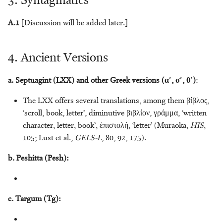
3. Syntagmatics
A.1
[Discussion will be added later.]
4. Ancient Versions
a. Septuagint (LXX) and other Greek versions (αʹ, σʹ, θʹ)
:
The LXX offers several translations, among them βίβλος,
‘scroll, book, letter’, diminutive βιβλίον, γράμμα, ‘written
character, letter, book’, ἐπιστολή, ‘letter’ (Muraoka,
HIS
,
105; Lust et al.,
GELS-L
, 80, 92, 175).
b. Peshitta (Pesh):
c. Targum (Tg):