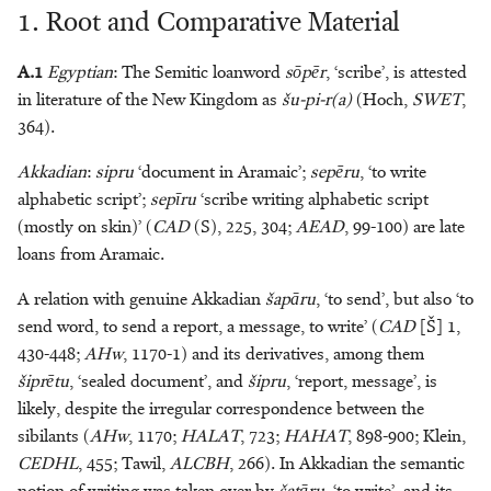
1.
Root and Comparative Material
Supernatural Beings
Willem Smelik
Textile Production
Cees Stavleu
A.1
Egyptian
: The Semitic loanword
sōpēr
, ‘scribe’, is attested
in literature of the New Kingdom as
šu-pi-r(a)
(Hoch,
SWET
,
Toponyms
Chiara Stornaiuolo
364).
Akkadian
:
sipru
‘document in Aramaic’;
sepēru
, ‘to write
Transport
T. Jonathan Stökl
alphabetic script’;
sepīru
‘scribe writing alphabetic script
(mostly on skin)’ (
CAD
(S), 225, 304;
AEAD
, 99-100) are late
Tribute
Bas ter Haar Romeny
loans from Aramaic.
Utensils
Michaël N. van der Meer
A relation with genuine Akkadian
šapāru
, ‘to send’, but also ‘to
send word, to send a report, a message, to write’ (
CAD
[Š] 1,
Weather
Jacques T.A.G.M. van Ruiten
430-448;
AHw
, 1170-1) and its derivatives, among them
šiprētu
, ‘sealed document’, and
šipru
, ‘report, message’, is
Weight
Archibald L.H.M. van
likely, despite the irregular correspondence between the
Wieringen
sibilants (
AHw
, 1170;
HALAT
, 723;
HAHAT
, 898-900; Klein,
Writing
CEDHL
, 455; Tawil,
ALCBH
, 266). In Akkadian the semantic
Bertus van ’t Veld