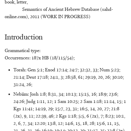
6. Exegesis
book, letter,
s
Containers
Johannes C. de Moor
Chiara Stornaiuolo
כַּר - saddle
שֶׁלֶג - snow
פֶּרֶס - bird of prey
אָמָה - female servant
צִפֹּרֶן - nail
חַכְלִלוּת - dullness
מַחֲרֵשָׁה/מַחֲרֶשֶׁת - plough
Semantics of Ancient Hebrew Database (sahd-
e
6.1 Textual Evidence
online.com), 2011 (WORK IN PROGRESS)
Craft
Kees den Hertog
T. Jonathan Stökl
שָׁנִי - bright red dye
אָמֹץ - reddish-white
פרק - to pull off
חמר - to foam ?
כְּרוּב - cherub
צְרוֹר - pouch
מִכְבָּר - grating
a
6.2 Pictorial Material
Introduction
r
Cult
Karel Deurloo
Michaël N. van der Meer
פָּרָק - piece of meat
חֶסֶד - faithfulness
מַלְבֵּן - brick-mould
כַּרְמִיל - bright, rich red
שִׁפְחָה - maidservant
אַמְתַּחַת - sack
6.3 Archaeology
c
Grammatical type:
Cursing
Meindert Dijkstra
Willem van Peursen
פֶּרֶק - plunder
חֶרֶט - burin
שֹׁ֫קֶת - drinking-trough
אַרְגְּוָן - bright purple
מֶלְקָחַיִם - forceps
h
Occurrences: 187x HB (18/115/54);
7. Conclusion
Deliverance
Alison Gray
חֹרִי - white
אַרְגַּז - box
מְנוֹרָה - lampstand
פִּשְׁתָּה - wick
שַׁרְבִיט - sceptre
i
Torah: Gen 5:1; Exod 17:14; 24:7; 32:32, 33; Num 5:23;
Bibliography
21:14; Deut 17:18; 24:1, 3; 28:58, 61; 29:19, 20, 26; 30:10;
n
Divination
John E. Hartley
חַשְׁמַן - amethyst ?
אַרְגָּמָן - bright purple
מַפְרֶקֶת - neck
31:24, 26;
g
Nebiim: Josh 1:8; 8:31, 34; 10:13; 15:15, 16; 18:9; 23:6;
Food Preparation
Cornelis Houtman
ארר - to curse
מַפְתֵּחַ - key
24:26; Judg 1:11, 12; 1 Sam 10:25; 2 Sam 1:18; 11:14, 15; 1
Kgs 11:41; 14:19, 29; 15:7, 23, 31; 16:5, 14, 20, 27; 21:8
Food Preparation
Konrad D. Jenner
מַקֵּל - branch, staff
(2x), 9, 11; 22:39, 46; 2 Kgs 1:18; 5:5, 6 (2x), 7; 8:23; 10:1,
Gemstones
Marjo Korpel
2, 6, 7, 34; 12:20; 13:8, 12; 14:6, 15, 18, 28; 15:6, 11, 15,
מַרְאָה - vision, mirror