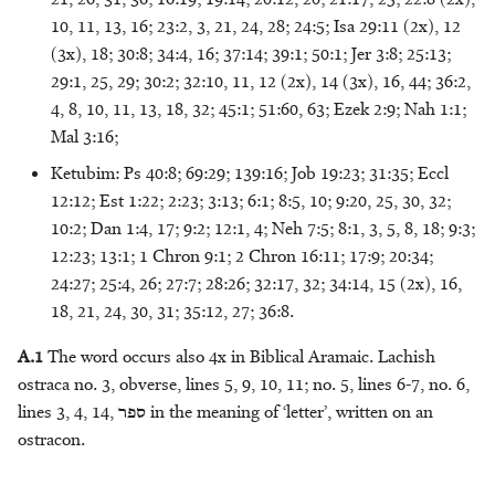
21, 26, 31, 36; 16:19; 19:14; 20:12, 20; 21:17, 25; 22:8 (2x),
Headdress
M.D. Koster
מָשִׁיחַ - anointed one
10, 11, 13, 16; 23:2, 3, 21, 24, 28; 24:5; Isa 29:11 (2x), 12
(3x), 18; 30:8; 34:4, 16; 37:14; 39:1; 50:1; Jer 3:8; 25:13;
Honour
Eric Peels
מֶשֶׁךְ - bag
29:1, 25, 29; 30:2; 32:10, 11, 12 (2x), 14 (3x), 16, 44; 36:2,
4, 8, 10, 11, 13, 18, 32; 45:1; 51:60, 63; Ezek 2:9; Nah 1:1;
Kingship
Kurtis Peters
מִשְׁפְּתַיִם/שְׁפַתַּיִם - sack
Mal 3:16;
Ketubim: Ps 40:8; 69:29; 139:16; Job 19:23; 31:35; Eccl
Knowledge
Jakub M. Pogonowski
12:12; Est 1:22; 2:23; 3:13; 6:1; 8:5, 10; 9:20, 25, 30, 32;
10:2; Dan 1:4, 17; 9:2; 12:1, 4; Neh 7:5; 8:1, 3, 5, 8, 18; 9:3;
Leadership
Alison Salvesen
12:23; 13:1; 1 Chron 9:1; 2 Chron 16:11; 17:9; 20:34;
24:27; 25:4, 26; 27:7; 28:26; 32:17, 32; 34:14, 15 (2x), 16,
Light
Paul Sanders
18, 21, 24, 30, 31; 35:12, 27; 36:8.
Metals
M. Patrizia Sciumbata
A.1
The word occurs also 4x in Biblical Aramaic. Lachish
ostraca no. 3, obverse, lines 5, 9, 10, 11; no. 5, lines 6-7, no. 6,
Morality
Haposan Cornelius Sinaga
lines 3, 4, 14,
ספר
in the meaning of ‘letter’, written on an
ostracon.
Servitude
Klaas A. D. Smelik