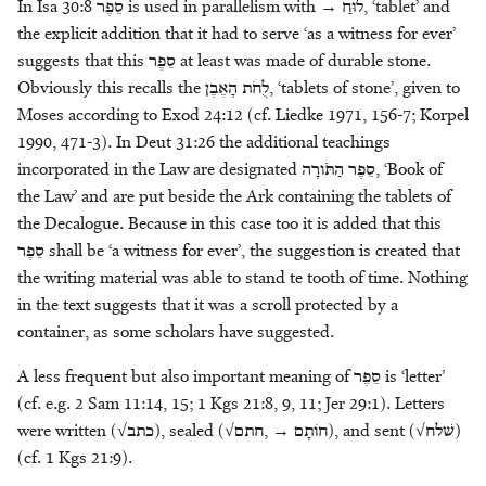
In Isa 30:8
סֵפֶר
is used in parallelism with →
לוּחַ
, ‘tablet’ and
the explicit addition that it had to serve ‘as a witness for ever’
suggests that this
סֵפֶר
at least was made of durable stone.
Obviously this recalls the
הָאֶבֶן
לֻחֹת
, ‘tablets of stone’, given to
Moses according to Exod 24:12 (cf. Liedke 1971, 156-7; Korpel
1990, 471-3). In Deut 31:26 the additional teachings
incorporated in the Law are designated
הַתֹֹּורָה
סֵפֶר
, ‘Book of
the Law’ and are put beside the Ark containing the tablets of
the Decalogue. Because in this case too it is added that this
סֵפֶר
shall be ‘a witness for ever’, the suggestion is created that
the writing material was able to stand te tooth of time. Nothing
in the text suggests that it was a scroll protected by a
container, as some scholars have suggested.
A less frequent but also important meaning of
סֵפֶר
is ‘letter’
(cf. e.g. 2 Sam 11:14, 15; 1 Kgs 21:8, 9, 11; Jer 29:1). Letters
were written (√
כתב
), sealed (√
חתם
, →
חֹותָם
), and sent (√
שׁלח
)
(cf. 1 Kgs 21:9).