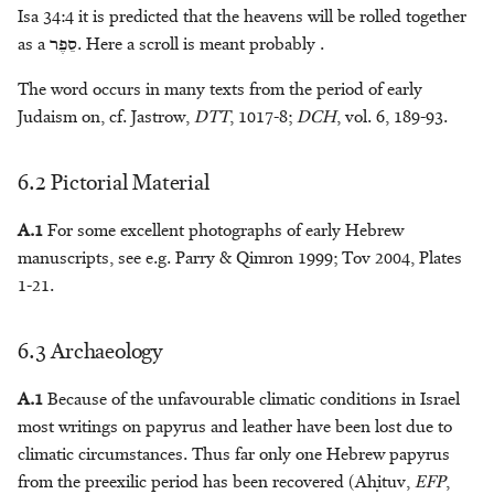
Isa 34:4 it is predicted that the heavens will be rolled together
as a
סֵפֶר
. Here a scroll is meant probably .
The word occurs in many texts from the period of early
Judaism on, cf. Jastrow,
DTT
, 1017-8;
DCH
, vol. 6, 189-93.
6.2 Pictorial Material
A.1
For some excellent photographs of early Hebrew
manuscripts, see e.g. Parry & Qimron 1999; Tov 2004, Plates
1-21.
6.3 Archaeology
A.1
Because of the unfavourable climatic conditions in Israel
most writings on papyrus and leather have been lost due to
climatic circumstances. Thus far only one Hebrew papyrus
from the preexilic period has been recovered (Aḥituv,
EFP
,