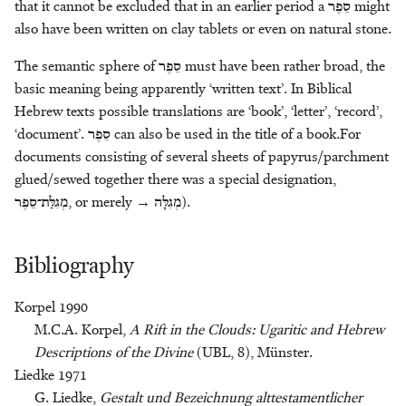
that it cannot be excluded that in an earlier period a
סֵפֶר
might
also have been written on clay tablets or even on natural stone.
The semantic sphere of
סֵפֶר
must have been rather broad, the
basic meaning being apparently ‘written text’. In Biblical
Hebrew texts possible translations are ‘book’, ‘letter’, ‘record’,
‘document’.
סֵפֶר
can also be used in the title of a book.For
documents consisting of several sheets of papyrus/parchment
glued/sewed together there was a special designation,
מְגִלַּת־סֵפֶר
, or merely →
מְגִלָּה
).
Bibliography
Korpel 1990
M.C.A. Korpel,
A Rift in the Clouds: Ugaritic and Hebrew
Descriptions of the Divine
(UBL, 8), Münster.
Liedke 1971
G. Liedke,
Gestalt und Bezeichnung alttestamentlicher