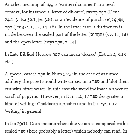
Another meaning of
סֵפֶר
is ‘written document’ in a legal
context, for instance: a ‘letter of divorce’,
כְּרִיתֻת
סֵפֶר
(Deut
24:1, 3; Isa 50:1; Jer 3:8). or an ‘evidence of purchase’,
הַמִּקְנָה
סֵפֶר
(Jer 32:11, 12, 14, 16). In the latter case, a distinction is
made between the sealed part of the letter (
הֶחָתוּם
) (vv. 11, 14)
and the open letter (
הַגָּלוּי
סֵפֶר
, v. 14).
In Late Biblical Hebrew
סֵפֶר
can mean ‘decree’ (Est 1:22; 3:13
etc.).
A special case is
סֵפֶר
in Num 5:23: in the case of assumed
adultery the priest should write curses on a
סֵפֶר
and blot them
out with bitter water. In this case the word indicates a sheet or
scroll of papyrus. However, in Dan 1:4, 17
סֵפֶר
designates a
kind of writing (Chaldaean alphabet) and in Isa 29:11-12
‘writing’ in general.
In Isa 29:11-12 an incomprehensible vision is compared with a
sealed
סֵפֶר
(here probably a letter) which nobody can read. In