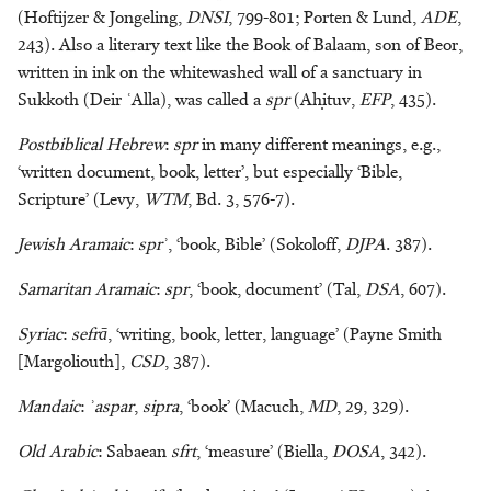
(Hoftijzer & Jongeling,
DNSI
, 799-801; Porten & Lund,
ADE
,
243). Also a literary text like the Book of Balaam, son of Beor,
written in ink on the whitewashed wall of a sanctuary in
Sukkoth (Deir ʿAlla), was called a
spr
(Aḥituv,
EFP
, 435).
Postbiblical Hebrew
:
spr
in many different meanings, e.g.,
‘written document, book, letter’, but especially ‘Bible,
Scripture’ (Levy,
WTM
, Bd. 3, 576-7).
Jewish Aramaic
:
sprʾ
, ‘book, Bible’ (Sokoloff,
DJPA
. 387).
Samaritan Aramaic
:
spr
, ‘book, document’ (Tal,
DSA
, 607).
Syriac
:
sefrā
, ‘writing, book, letter, language’ (Payne Smith
[Margoliouth],
CSD
, 387).
Mandaic
:
ʾaspar
,
sipra
, ‘book’ (Macuch,
MD
, 29, 329).
Old Arabic
: Sabaean
sfrt
, ‘measure’ (Biella,
DOSA
, 342).