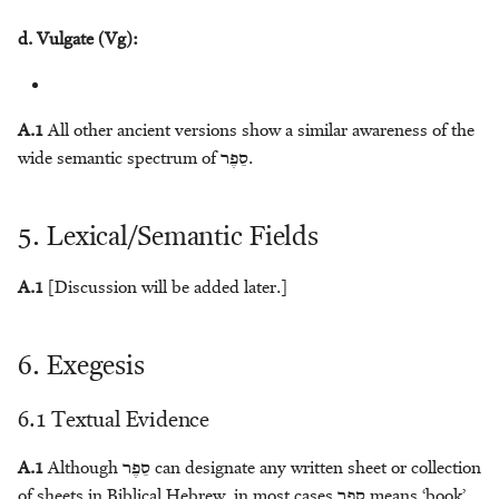
d. Vulgate (Vg):
A.1
All other ancient versions show a similar awareness of the
wide semantic spectrum of
סֵפֶר
.
5. Lexical/Semantic Fields
A.1
[Discussion will be added later.]
6. Exegesis
6.1 Textual Evidence
A.1
Although
סֵפֶר
can designate any written sheet or collection
of sheets in Biblical Hebrew, in most cases
סֵפֶר
means ‘book’.