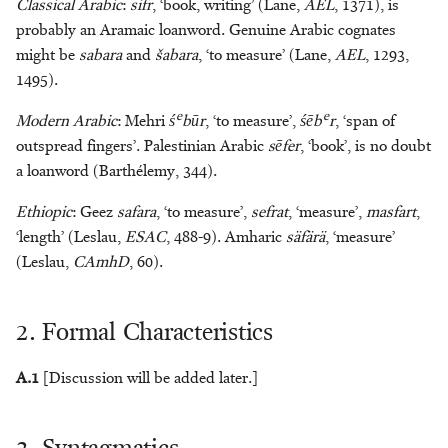
Classical Arabic
:
sifr
, ‘book, writing’ (Lane,
AEL
, 1371), is
probably an Aramaic loanword. Genuine Arabic cognates
might be
sabara
and
šabara
, ‘to measure’ (Lane,
AEL
, 1293,
1495).
e
e
Modern Arabic
: Mehri
ś
būr
, ‘to measure’,
śēb
r
, ‘span of
outspread fingers’. Palestinian Arabic
sēfer
, ‘book’, is no doubt
a loanword (Barthélemy, 344).
Ethiopic
: Geez
safara
, ‘to measure’,
sefrat
, ‘measure’,
masfart
,
‘length’ (Leslau,
ESAC
, 488-9). Amharic
säfärä
, ‘measure’
(Leslau,
CAmhD
, 60).
2. Formal Characteristics
A.1
[Discussion will be added later.]