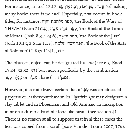
For instance, in Eccl 12:12:
קֵצּ
אֵין
הַרְבֵּה
סְפָרִים
עֲשֹׂות
, ‘of making
many books there is no end’. Especially,
סֵפֶר
occurs in book-
titles, for instance:
יְהוָה
מִלְחֲמֹת
סֵפֶר
, ‘the Book of the Wars of
YHWH’ (Num 21:14),
מֹשֶׁה
תֹֹּורַת
סֵפֶר
, ‘the Book of the Torah
of Moses’ (Josh 8:31; 23:6),
הַיָּשָׁר
סֵפֶר
, ‘the Book of the Just’
(Josh 10:13; 2 Sam 1:18),
שְׁלֹמֹה
דִּבְרֵי
סֵפֶר
, ‘the Book of the Acts
of Solomon’ (1 Kgs 11:41), etc.
The physical object can be designated by
סֵפֶר
(see e.g. Exod
17:24; 32:32, 33) but more specifically by the combination
מְגִלַּת־סֵפֶר
or
מְגִלָּה
alone (→
מְגִלָּה
).
However, it is not always certain that a
סֵפֶר
was an object of
papyrus or leather/parchment. In Ugaritic
spr
may designate a
clay tablet and in Phoenician and Old Aramaic an inscription
in or on a durable kind of stone like basalt (see section 4).
There is no reason at all to suppose that in al these cases the
text was copied from a scroll (
pace
Van der Toorn 2007, 176).