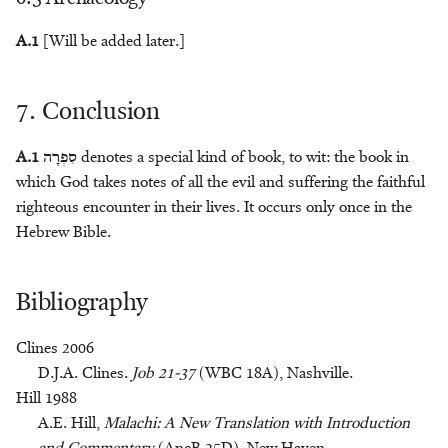
A.1
[Will be added later.]
7. Conclusion
A.1
סִפְרָה
denotes a special kind of book, to wit: the book in
which God takes notes of all the evil and suffering the faithful
righteous encounter in their lives. It occurs only once in the
Hebrew Bible.
Bibliography
Clines 2006
D.J.A. Clines.
Job 21-37
(WBC 18A), Nashville.
Hill 1988
A.E. Hill,
Malachi: A New Translation with Introduction