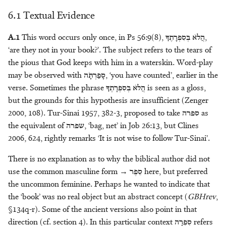
6.1 Textual Evidence
Klaas R. Veenhof
A.1
This word occurs only once, in Ps 56:9(8),
בְּסִפְרָתֶךָ
הֲלׂא
,
Geert Jan Veldman
‘are they not in your book?’. The subject refers to the tears of
the pious that God keeps with him in a waterskin. Word-play
Arian Verheij
may be observed with
סָפַרְתָֹּה
, ‘you have counted’, earlier in the
verse. Sometimes the phrase
בְּסִפְרָתֶךָ
הֲלׂא
is seen as a gloss,
Alice Wood
but the grounds for this hypothesis are insufficient (Zenger
2000, 108). Tur-Sinai 1957, 382-3, proposed to take
ספרה
as
the equivalent of
שפרה
, ‘bag, net’ in Job 26:13, but Clines
2006, 624, rightly remarks ‘It is not wise to follow Tur-Sinai’.
There is no explanation as to why the biblical author did not
use the common masculine form →
סֵפֶר
here, but preferred
the uncommon feminine. Perhaps he wanted to indicate that
the ‘book’ was no real object but an abstract concept (
GBHrev
,
§134q-r). Some of the ancient versions also point in that
direction (cf. section 4). In this particular context
סִפְרָה
refers