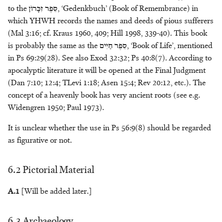
to the
זִכָּרׂון
סֵפֶר
, ‘Gedenkbuch’ (Book of Remembrance) in
which YHWH records the names and deeds of pious sufferers
(Mal 3:16; cf. Kraus 1960, 409; Hill 1998, 339-40). This book
is probably the same as the
חַיִּים
סֵפֶר
, ‘Book of Life’, mentioned
in Ps 69:29(28). See also Exod 32:32; Ps 40:8(7). According to
apocalyptic literature it will be opened at the Final Judgment
(Dan 7:10; 12:4; TLevi 1:18; Asen 15:4; Rev 20:12, etc.). The
concept of a heavenly book has very ancient roots (see e.g.
Widengren 1950; Paul 1973).
It is unclear whether the use in Ps 56:9(8) should be regarded
as figurative or not.
6.2 Pictorial Material
A.1
[Will be added later.]
6.3 Archaeology