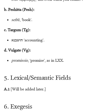
Supernatural Beings
Willem Smelik
b. Peshitta (Pesh):
Textile Production
Cees Stavleu
sefrā
, ‘book’.
Toponyms
Chiara Stornaiuolo
c. Targum (Tg):
חושבנא
‘accounting’.
Transport
T. Jonathan Stökl
d. Vulgate (Vg):
Tribute
Bas ter Haar Romeny
promissio
, ‘promise’, as in LXX.
Utensils
Michaël N. van der Meer
5. Lexical/Semantic Fields
Weather
Jacques T.A.G.M. van Ruiten
Weight
Archibald L.H.M. van
A.1
[Will be added later.]
Wieringen
Writing
6. Exegesis
Bertus van ’t Veld