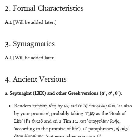
2. Formal Characteristics
Headdress
M.D. Koster
מָשִׁיחַ - anointed one
Honour
Eric Peels
מֶשֶׁךְ - bag
A.1
[Will be added later.]
Kingship
Kurtis Peters
מִשְׁפְּתַיִם/שְׁפַתַּיִם - sack
3. Syntagmatics
Knowledge
Jakub M. Pogonowski
A.1
[Will be added later.]
Leadership
Alison Salvesen
4. Ancient Versions
Light
Paul Sanders
a. Septuagint (LXX) and other Greek versions (αʹ, σʹ, θʹ)
:
Metals
M. Patrizia Sciumbata
Renders
בְּסִפְרָתֶךָ
הֲלׂא
by
ὡς καὶ ἐν τῆ ἐπαγγελίᾳ σου
, ‘as also
Morality
Haposan Cornelius Sinaga
by your promise’, probably taking
סִפְרָה
as the ‘Book of
Life’ (Ps 69:28 and cf. 2 Tim 1:1
κατ’ ἐπαγγελίαν ζωῆς
,
Servitude
Klaas A. D. Smelik
‘according to the promise of life’). σ´ paraphrases
μὴ οὐχὶ
ὅταν ἐξαριθμῃς
, ‘not even when you count?’.